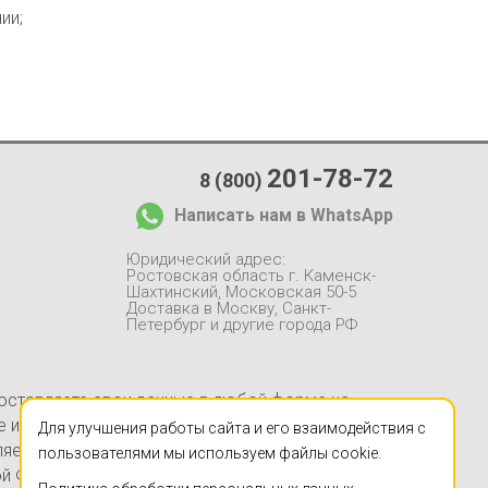
ии;
201-78-72
8 (800)
Написать нам в WhatsApp
Юридический адрес:
Ростовская область г. Каменск-
Шахтинский, Московская 50-5
Доставка в Москву, Санкт-
Петербург и другие города РФ
 оставляете свои данные в любой форме на
йте информация, в частности, касающаяся
Для улучшения работы сайта и его взаимодействия с
ляется заверением об обстоятельствах и не
пользователями мы используем файлы cookie.
ой Федерации. Указанные на настоящем Сайте