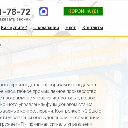
1-78-72
КОРЗИНА
(0)
аказать звонок
Как купить?
О компании
Блог
Контакты
ы
ного производства к фабрикам и заводам, от
ное масштабное промышленное производство
е программное управление), которые, в свою
нционного управления» функционалом станка –
зываемые контроллерами. Контроллер NC Studio
ости управления оборудованием. Несомненным
згружает» ПК, принимая сигналы управления