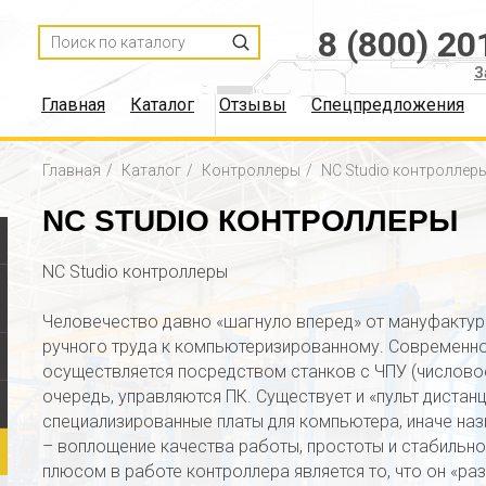
8 (800) 20
З
Главная
Каталог
Отзывы
Спецпредложения
Главная
Каталог
Контроллеры
NC Studio контроллер
NC STUDIO КОНТРОЛЛЕРЫ
NC Studio контроллеры
Человечество давно «шагнуло вперед» от мануфактур
ручного труда к компьютеризированному. Современ
осуществляется посредством станков с ЧПУ (числово
очередь, управляются ПК. Существует и «пульт диста
специализированные платы для компьютера, иначе на
– воплощение качества работы, простоты и стабильн
плюсом в работе контроллера является то, что он «ра