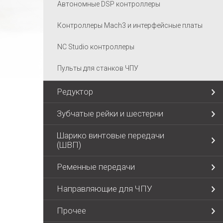
Автономные DSP контроллеры
Контроллеры Mach3 и интерфейсные платы
NC Studio контроллеры
Пульты для станков ЧПУ
Редуктор
Зубчатые рейки и шестерни
Шарико винтовые передачи
(ШВП)
Ременные передачи
Направляющие для ЧПУ
Прочее