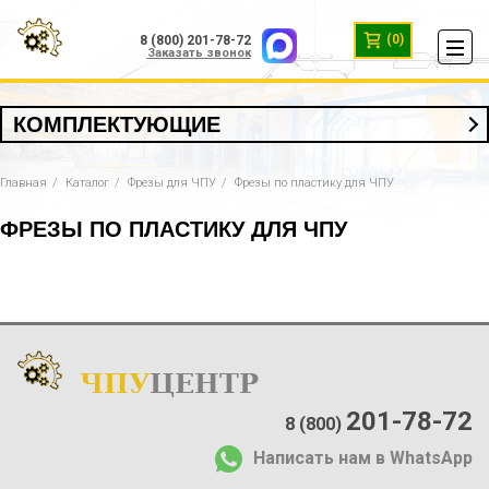
(0)
8 (800) 201-78-72
Заказать звонок
КОМПЛЕКТУЮЩИЕ
Главная
Каталог
Фрезы для ЧПУ
Фрезы по пластику для ЧПУ
ФРЕЗЫ ПО ПЛАСТИКУ ДЛЯ ЧПУ
ЧПУ
ЦЕНТР
Каталог
:
О компании:
201-78-72
8 (800)
О нас
Написать нам в WhatsApp
Доставка и оплата