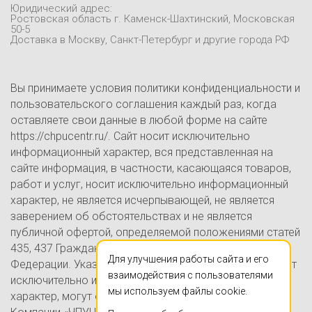
Отзывы
Юридический адрес:
Контакты
Ростовская область г. Каменск-Шахтинский, Московская
50-5
Блог
Доставка в Москву, Санкт-Петербург и другие города РФ
Вы принимаете условия политики конфиденциальности и
пользовательского соглашения каждый раз, когда
оставляете свои данные в любой форме на сайте
https://chpucentr.ru/. Сайт носит исключительно
информационный характер, вся представленная на
сайте информация, в частности, касающаяся товаров,
работ и услуг, носит исключительно информационный
характер, не является исчерпывающей, не является
заверением об обстоятельствах и не является
публичной офертой, определяемой положениями статей
435, 437 Гражданского кодекса Российской
Для улучшения работы сайта и его
Федерации. Указанные на настоящем Сайте цены носят
взаимодействия с пользователями
исключительно информационно-ознакомительный
мы используем файлы cookie.
характер, могут отличаться от действительных цен в