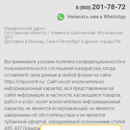
Каталог
:
О компании:
201-78-72
8 (800)
О нас
Написать нам в WhatsApp
Доставка и оплата
Отзывы
Юридический адрес:
Контакты
Ростовская область г. Каменск-Шахтинский, Московская
50-5
Блог
Доставка в Москву, Санкт-Петербург и другие города РФ
Размер
Длины реза, мм
Цена указана:
Способ обработки
Вы принимаете условия политики конфиденциальности и
пользовательского соглашения каждый раз, когда
оставляете свои данные в любой форме на сайте
https://chpucentr.ru/. Сайт носит исключительно
информационный характер, вся представленная на
сайте информация, в частности, касающаяся товаров,
работ и услуг, носит исключительно информационный
характер, не является исчерпывающей, не является
заверением об обстоятельствах и не является
публичной офертой, определяемой положениями статей
435, 437 Гражданского кодекса Российской