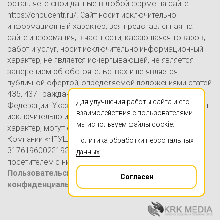
оставляете свои данные в любой форме на сайте
https://chpucentr.ru/. Сайт носит исключительно
информационный характер, вся представленная на
сайте информация, в частности, касающаяся товаров,
работ и услуг, носит исключительно информационный
характер, не является исчерпывающей, не является
заверением об обстоятельствах и не является
публичной офертой, определяемой положениями статей
435, 437 Гражданского кодекса Российской
Для улучшения работы сайта и его
Федерации. Указанные на настоящем Сайте цены носят
взаимодействия с пользователями
исключительно информационно-ознакомительный
мы используем файлы cookie.
характер, могут отличаться от действительных цен в
Компании «ЧПУЦЕНТР» (ИП Ершов А.В., ОГРНИП
Политика обработки персональных
317619600231930) на момент ознакомления
данных
посетителем с ними на Сайте.
Пользовательское соглашение
Политика
Согласен
конфиденциальности