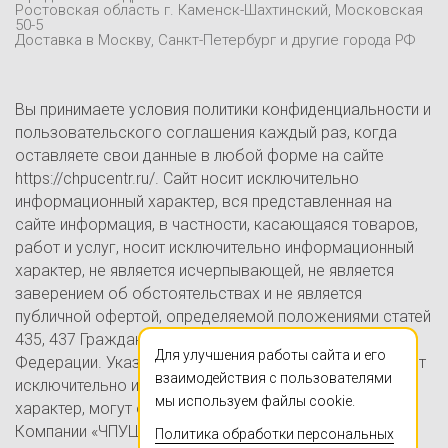
Контакты
Ростовская область г. Каменск-Шахтинский, Московская
50-5
Блог
Доставка в Москву, Санкт-Петербург и другие города РФ
Вы принимаете условия политики конфиденциальности и
пользовательского соглашения каждый раз, когда
оставляете свои данные в любой форме на сайте
https://chpucentr.ru/. Сайт носит исключительно
информационный характер, вся представленная на
сайте информация, в частности, касающаяся товаров,
работ и услуг, носит исключительно информационный
характер, не является исчерпывающей, не является
заверением об обстоятельствах и не является
публичной офертой, определяемой положениями статей
435, 437 Гражданского кодекса Российской
Для улучшения работы сайта и его
Федерации. Указанные на настоящем Сайте цены носят
взаимодействия с пользователями
исключительно информационно-ознакомительный
мы используем файлы cookie.
характер, могут отличаться от действительных цен в
Компании «ЧПУЦЕНТР» (ИП Ершов А.В., ОГРНИП
Политика обработки персональных