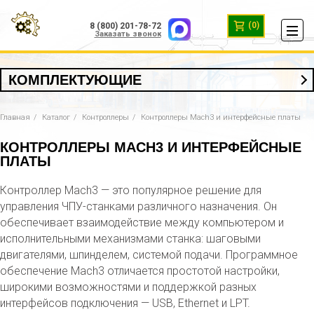
(0)
8 (800) 201-78-72
Заказать звонок
КОМПЛЕКТУЮЩИЕ
Главная
Каталог
Контроллеры
Контроллеры Mach3 и интерфейсные платы
КОНТРОЛЛЕРЫ MACH3 И ИНТЕРФЕЙСНЫЕ
ПЛАТЫ
Контроллер Mach3 — это популярное решение для
управления ЧПУ-станками различного назначения. Он
обеспечивает взаимодействие между компьютером и
исполнительными механизмами станка: шаговыми
двигателями, шпинделем, системой подачи. Программное
обеспечение Mach3 отличается простотой настройки,
широкими возможностями и поддержкой разных
интерфейсов подключения — USB, Ethernet и LPT.