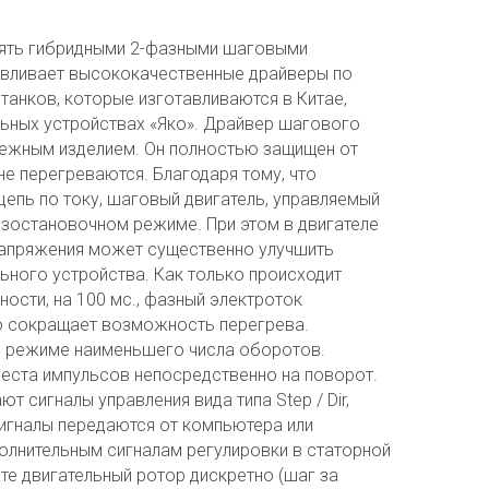
лять гибридными 2-фазными шаговыми
тавливает высококачественные драйверы по
анков, которые изготавливаются в Китае,
льных устройствах «Яко». Драйвер шагового
дежным изделием. Он полностью защищен от
не перегреваются. Благодаря тому, что
цепь по току, шаговый двигатель, управляемый
езостановочном режиме. При этом в двигателе
апряжения может существенно улучшить
ьного устройства. Как только происходит
ности, на 100 мс., фазный электроток
о сокращает возможность перегрева.
 режиме наименьшего числа оборотов.
еста импульсов непосредственно на поворот.
 сигналы управления вида типа Step / Dir,
игналы передаются от компьютера или
олнительным сигналам регулировки в статорной
те двигательный ротор дискретно (шаг за