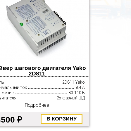
йвер шагового двигателя Yako
2D811
ль
2D811 Yako
имальный ток
8.4 А
яжение
80-110 В
вигателя
2х-фазный ШД
Подробнее
3500 ₽
В КОРЗИНУ