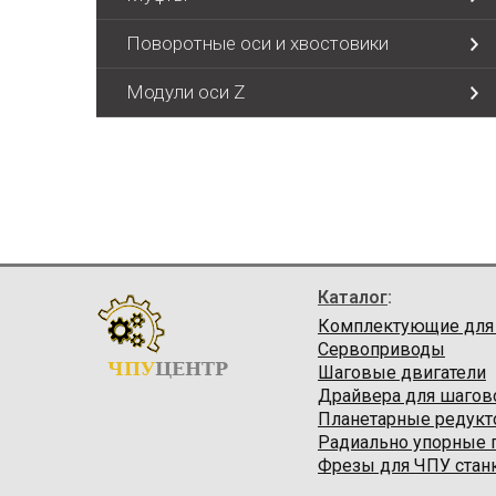
Поворотные оси и хвостовики
Модули оси Z
Каталог
:
Комплектующие для
Сервоприводы
ЧПУ
ЦЕНТР
Шаговые двигатели
Драйвера для шагов
Планетарные редук
Радиально упорные
Фрезы для ЧПУ стан