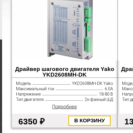
Драйвер шагового двигателя Yako
Дра
YKD2608MH-DK
Модель
YKD2608MH-DK Yako
Моде
Максимальный ток
6.0А
Макс
Напряжение
18-80 В
Напр
Тип двигателя
2х-фазный ШД
Тип д
Подробнее
6350 ₽
1
В КОРЗИНУ