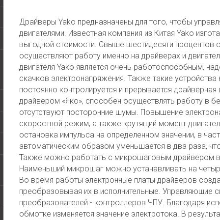
Драйверы Yako предназначены для того, чтобы управ
двигателями. Известная компания из Китая Yako изго
выгодной стоимости. Свыше шестидесяти процентов ст
осуществляют работу именно на драйверах и двигате
двигателя Yako является очень работоспособным, на
скачков электронапряжения. Также такие устройства 
постоянно контролируется и прерывается драйверная 
драйвером «Яко», способен осуществлять работу в б
отсутствуют посторонние шумы. Повышение электрон
скоростной режим, а также крутящий момент двигател
остановка импульса на определенном значении, в част
автоматическим образом уменьшается в два раза, чт
Также можно работать с микрошаговым драйвером в
Наименьший микрошаг можно устанавливать на четыр
Во время работы электронные платы драйверов создают
преобразовывая их в исполнительные. Управляющие с
преобразователей - контроллеров ЧПУ. Благодаря исп
обмотке изменяется значение электротока. В результа