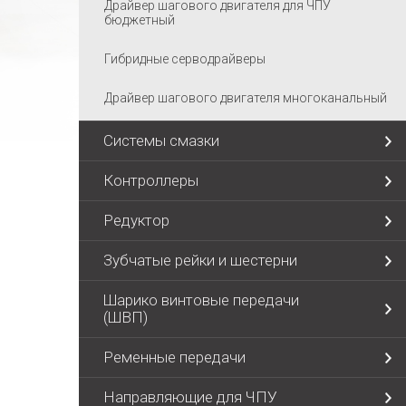
Драйвер шагового двигателя для ЧПУ
бюджетный
Гибридные серводрайверы
Драйвер шагового двигателя многоканальный
Системы смазки
Контроллеры
Редуктор
Зубчатые рейки и шестерни
Шарико винтовые передачи
(ШВП)
Ременные передачи
Направляющие для ЧПУ