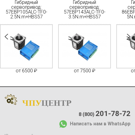
Гибридный
Гибридный
Г
сервопривод:
сервопривод:
се
57EBP105ALC-TF0-
57EBP143ALC-TF0-
86EBP
2.5N.m+HBS57
3.5N.m+HBS57
5N
от 6500 ₽
от 7500 ₽
о
ЧПУ
ЦЕНТР
Каталог
:
О компании:
201-78-72
8 (800)
О нас
Написать нам в WhatsApp
Доставка и оплата
Отзывы