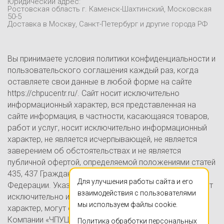
Юридический адрес:
Контакты
Ростовская область г. Каменск-Шахтинский, Московская
50-5
Блог
Доставка в Москву, Санкт-Петербург и другие города РФ
Вы принимаете условия политики конфиденциальности и
пользовательского соглашения каждый раз, когда
оставляете свои данные в любой форме на сайте
https://chpucentr.ru/. Сайт носит исключительно
информационный характер, вся представленная на
сайте информация, в частности, касающаяся товаров,
работ и услуг, носит исключительно информационный
характер, не является исчерпывающей, не является
заверением об обстоятельствах и не является
публичной офертой, определяемой положениями статей
435, 437 Гражданского кодекса Российской
Для улучшения работы сайта и его
Федерации. Указанные на настоящем Сайте цены носят
взаимодействия с пользователями
исключительно информационно-ознакомительный
мы используем файлы cookie.
характер, могут отличаться от действительных цен в
Компании «ЧПУЦЕНТР» (ИП Ершов А.В., ОГРНИП
Политика обработки персональных