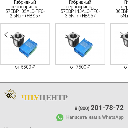
Гибридный
Гибридный
Г
сервопривод:
сервопривод:
се
57EBP105ALC-TF0-
57EBP143ALC-TF0-
86EBP
2.5N.m+HBS57
3.5N.m+HBS57
5N
от 6500 ₽
от 7500 ₽
о
ЧПУ
ЦЕНТР
Каталог
:
О компании:
201-78-72
8 (800)
О нас
Написать нам в WhatsApp
Доставка и оплата
Отзывы