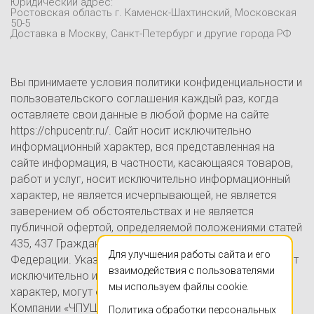
Юридический адрес:
Контакты
Ростовская область г. Каменск-Шахтинский, Московская
50-5
Блог
Доставка в Москву, Санкт-Петербург и другие города РФ
Вы принимаете условия политики конфиденциальности и
пользовательского соглашения каждый раз, когда
оставляете свои данные в любой форме на сайте
https://chpucentr.ru/. Сайт носит исключительно
информационный характер, вся представленная на
сайте информация, в частности, касающаяся товаров,
работ и услуг, носит исключительно информационный
характер, не является исчерпывающей, не является
заверением об обстоятельствах и не является
публичной офертой, определяемой положениями статей
435, 437 Гражданского кодекса Российской
Для улучшения работы сайта и его
Федерации. Указанные на настоящем Сайте цены носят
взаимодействия с пользователями
исключительно информационно-ознакомительный
мы используем файлы cookie.
характер, могут отличаться от действительных цен в
Компании «ЧПУЦЕНТР» (ИП Ершов А.В., ОГРНИП
Политика обработки персональных