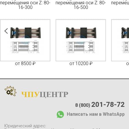
перемещения оси Z: 80-
перемещения оси Z: 80-
перемещ
16-300
16-500
от 8500 ₽
от 10200 ₽
о
ЧПУ
ЦЕНТР
Каталог
:
О компании:
201-78-72
8 (800)
О нас
Написать нам в WhatsApp
Доставка и оплата
Отзывы
Юридический адрес: