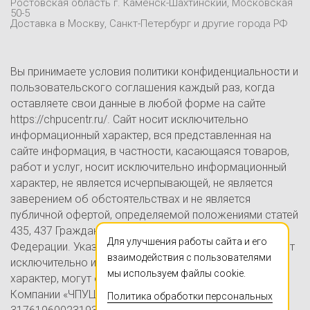
Контакты
Ростовская область г. Каменск-Шахтинский, Московская
50-5
Блог
Доставка в Москву, Санкт-Петербург и другие города РФ
Вы принимаете условия политики конфиденциальности и
пользовательского соглашения каждый раз, когда
оставляете свои данные в любой форме на сайте
https://chpucentr.ru/. Сайт носит исключительно
информационный характер, вся представленная на
сайте информация, в частности, касающаяся товаров,
работ и услуг, носит исключительно информационный
характер, не является исчерпывающей, не является
заверением об обстоятельствах и не является
публичной офертой, определяемой положениями статей
435, 437 Гражданского кодекса Российской
Для улучшения работы сайта и его
Федерации. Указанные на настоящем Сайте цены носят
взаимодействия с пользователями
исключительно информационно-ознакомительный
мы используем файлы cookie.
характер, могут отличаться от действительных цен в
Компании «ЧПУЦЕНТР» (ИП Ершов А.В., ОГРНИП
Политика обработки персональных