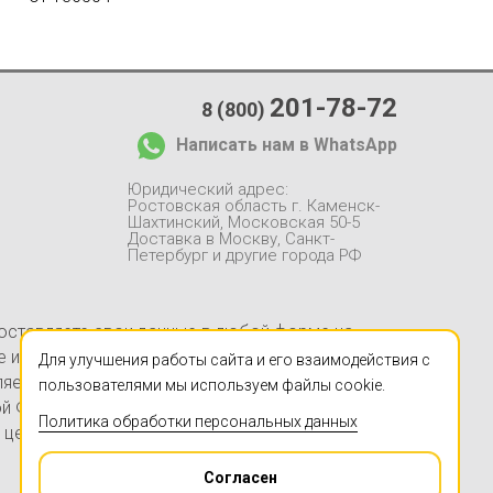
201-78-72
8 (800)
Написать нам в WhatsApp
Юридический адрес:
Ростовская область г. Каменск-
Шахтинский, Московская 50-5
Доставка в Москву, Санкт-
Петербург и другие города РФ
 оставляете свои данные в любой форме на
йте информация, в частности, касающаяся
Для улучшения работы сайта и его взаимодействия с
ляется заверением об обстоятельствах и не
пользователями мы используем файлы cookie.
ой Федерации. Указанные на настоящем Сайте
Политика обработки персональных данных
 цен в Компании «ЧПУЦЕНТР» (ИП Ершов А.В.,
Согласен