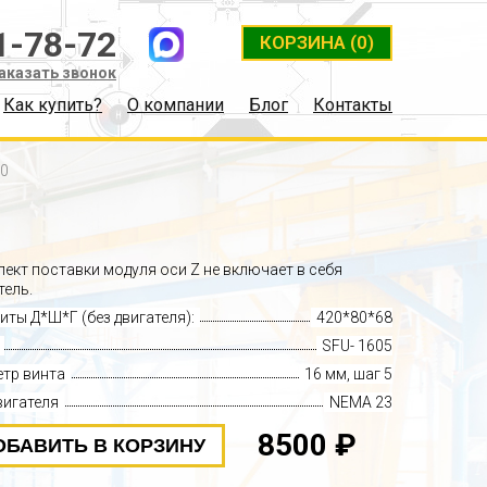
1-78-72
КОРЗИНА
(0)
аказать звонок
Как купить?
О компании
Блог
Контакты
00
ект поставки модуля оси Z не включает в себя
тель.
иты Д*Ш*Г (без двигателя):
420*80*68
SFU- 1605
тр винта
16 мм, шаг 5
вигателя
NEMA 23
8500 ₽
ОБАВИТЬ В КОРЗИНУ