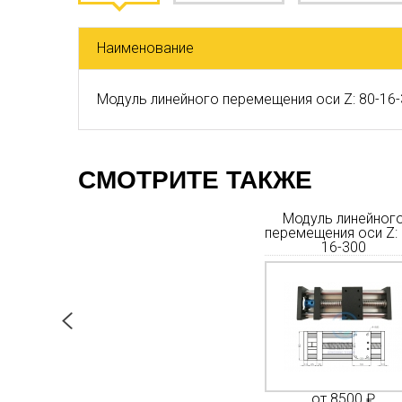
Наименование
Модуль линейного перемещения оси Z: 80-16
СМОТРИТЕ ТАКЖЕ
инейного
Модуль линейного
Модуль линейног
 оси Z: 80-
перемещения оси Z:
перемещения оси Z: 
100
P150-20-100
16-300
350 ₽
от 13650 ₽
от 8500 ₽