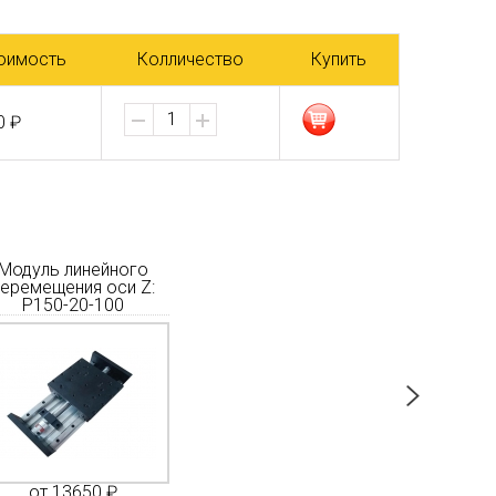
оимость
Колличество
Купить
0 ₽
Модуль линейного
Модуль линейного
Модуль 
еремещения оси Z:
перемещения оси Z: 80-
перемещени
P150-20-100
16-300
16
от 13650 ₽
от 8500 ₽
от 1