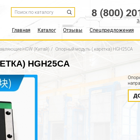
8 (800) 20
З
Главная
Каталог
Отзывы
Спецпредложения
авляющие HGW (Китай)
Опорный модуль ( каретка) HGH25CA
ЕТКА) HGH25CA
Опорн
напра
Д