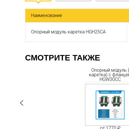
Наименование
Опорный модуль каретка HGH25CA
СМОТРИТЕ ТАКЖЕ
модуль (
Опорный модуль (
Опорный модуль 
с фланцем
каретка) с фланцем
каретка) с фланце
20CC
HGW15CC
HGW30CC
100 ₽
от 850 ₽
от 1770 ₽