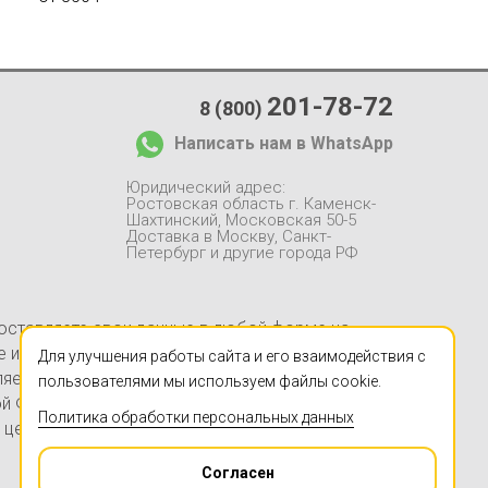
201-78-72
8 (800)
Написать нам в WhatsApp
Юридический адрес:
Ростовская область г. Каменск-
Шахтинский, Московская 50-5
Доставка в Москву, Санкт-
Петербург и другие города РФ
 оставляете свои данные в любой форме на
йте информация, в частности, касающаяся
Для улучшения работы сайта и его взаимодействия с
ляется заверением об обстоятельствах и не
пользователями мы используем файлы cookie.
ой Федерации. Указанные на настоящем Сайте
Политика обработки персональных данных
 цен в Компании «ЧПУЦЕНТР» (ИП Ершов А.В.,
Согласен