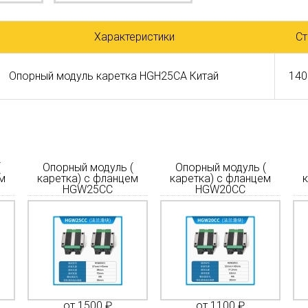
Характеристики
Ст
Опорный модуль каретка HGH25CA Китай
140
(
Опорный модуль (
Опорный модуль (
м
каретка) с фланцем
каретка) с фланцем
HGW25CC
HGW20CC
от 1500 ₽
от 1100 ₽