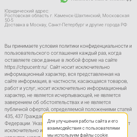
Доставка и оплата
Отзывы
Юридический адрес:
Контакты
Ростовская область г. Каменск-Шахтинский, Московская
50-5
Блог
Доставка в Москву, Санкт-Петербург и другие города РФ
Вы принимаете условия политики конфиденциальности и
пользовательского соглашения каждый раз, когда
оставляете свои данные в любой форме на сайте
https://chpucentr.ru/. Сайт носит исключительно
информационный характер, вся представленная на
сайте информация, в частности, касающаяся товаров,
работ и услуг, носит исключительно информационный
характер, не является исчерпывающей, не является
заверением об обстоятельствах и не является
публичной офертой, определяемой положениями статей
435, 437 Гражданского кодекса Российской
Для улучшения работы сайта и его
Федерации. Указанные на настоящем Сайте цены носят
взаимодействия с пользователями
исключительно информационно-ознакомительный
мы используем файлы cookie.