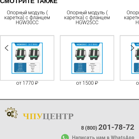
СМОТРИТЕ ТАКЖЕ
Опорный модуль (
Опорный модуль (
Опор
каретка) с фланцем
каретка) с фланцем
карет
HGW30CC
HGW25CC
H
от 1770 ₽
от 1500 ₽
о
ЧПУ
ЦЕНТР
Каталог
:
О компании:
201-78-72
8 (800)
О нас
Написать нам в WhatsApp