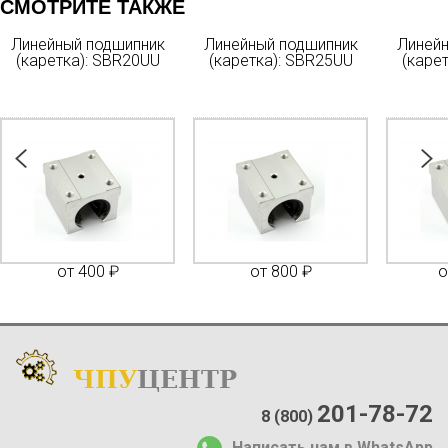
СМОТРИТЕ ТАКЖЕ
Линейный подшипник
Линейный подшипник
Линейн
(каретка): SBR20UU
(каретка): SBR25UU
(каре
от 400 ₽
от 800 ₽
о
ЧПУ
ЦЕНТР
Каталог
:
О компании:
201-78-72
8 (800)
О нас
Написать нам в WhatsApp