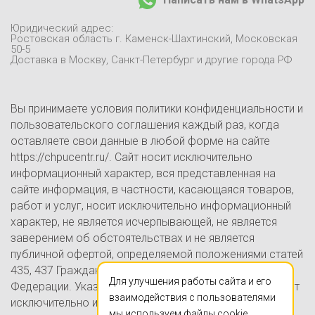
Доставка и оплата
Отзывы
Юридический адрес:
Контакты
Ростовская область г. Каменск-Шахтинский, Московская
50-5
Блог
Доставка в Москву, Санкт-Петербург и другие города РФ
Вы принимаете условия политики конфиденциальности и
пользовательского соглашения каждый раз, когда
оставляете свои данные в любой форме на сайте
https://chpucentr.ru/. Сайт носит исключительно
информационный характер, вся представленная на
сайте информация, в частности, касающаяся товаров,
работ и услуг, носит исключительно информационный
характер, не является исчерпывающей, не является
заверением об обстоятельствах и не является
публичной офертой, определяемой положениями статей
435, 437 Гражданского кодекса Российской
Для улучшения работы сайта и его
Федерации. Указанные на настоящем Сайте цены носят
взаимодействия с пользователями
исключительно информационно-ознакомительный
мы используем файлы cookie.