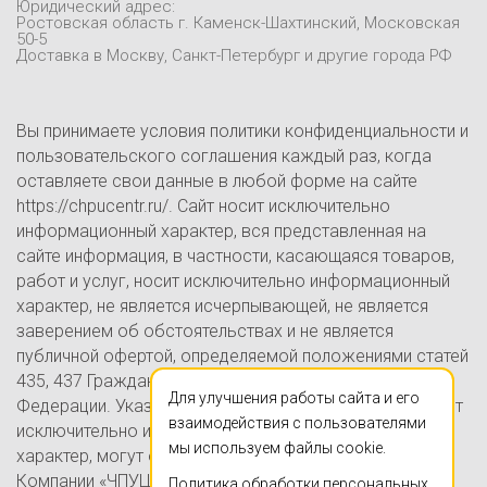
Юридический адрес:
Контакты
Ростовская область г. Каменск-Шахтинский, Московская
50-5
Блог
Доставка в Москву, Санкт-Петербург и другие города РФ
Вы принимаете условия политики конфиденциальности и
пользовательского соглашения каждый раз, когда
оставляете свои данные в любой форме на сайте
https://chpucentr.ru/. Сайт носит исключительно
информационный характер, вся представленная на
сайте информация, в частности, касающаяся товаров,
работ и услуг, носит исключительно информационный
характер, не является исчерпывающей, не является
заверением об обстоятельствах и не является
публичной офертой, определяемой положениями статей
435, 437 Гражданского кодекса Российской
Для улучшения работы сайта и его
Федерации. Указанные на настоящем Сайте цены носят
взаимодействия с пользователями
исключительно информационно-ознакомительный
мы используем файлы cookie.
характер, могут отличаться от действительных цен в
Компании «ЧПУЦЕНТР» (ИП Ершов А.В., ОГРНИП
Политика обработки персональных