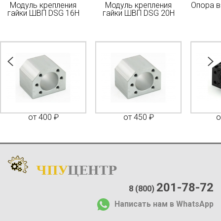
Модуль крепления
Модуль крепления
Опора в
гайки ШВП DSG 16H
гайки ШВП DSG 20H
от 400 ₽
от 450 ₽
о
ЧПУ
ЦЕНТР
Каталог
:
О компании:
201-78-72
8 (800)
О нас
Написать нам в WhatsApp
Доставка и оплата
Отзывы