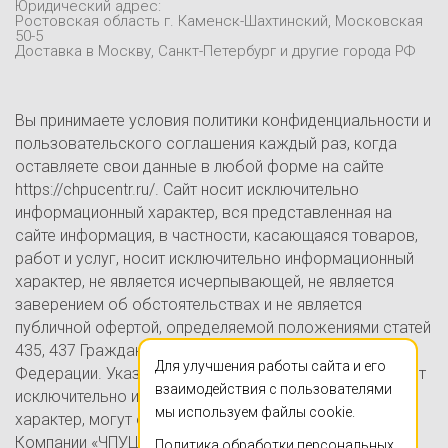
Юридический адрес:
Контакты
Ростовская область г. Каменск-Шахтинский, Московская
50-5
Блог
Доставка в Москву, Санкт-Петербург и другие города РФ
Вы принимаете условия политики конфиденциальности и
пользовательского соглашения каждый раз, когда
оставляете свои данные в любой форме на сайте
https://chpucentr.ru/. Сайт носит исключительно
информационный характер, вся представленная на
сайте информация, в частности, касающаяся товаров,
работ и услуг, носит исключительно информационный
характер, не является исчерпывающей, не является
заверением об обстоятельствах и не является
публичной офертой, определяемой положениями статей
435, 437 Гражданского кодекса Российской
Для улучшения работы сайта и его
Федерации. Указанные на настоящем Сайте цены носят
взаимодействия с пользователями
исключительно информационно-ознакомительный
мы используем файлы cookie.
характер, могут отличаться от действительных цен в
Компании «ЧПУЦЕНТР» (ИП Ершов А.В., ОГРНИП
Политика обработки персональных