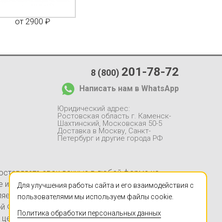
от 2900 ₽
от 1650 ₽
от 1
201-78-72
8 (800)
Написать нам в WhatsApp
Юридический адрес:
Ростовская область г. Каменск-
Шахтинский, Московская 50-5
Доставка в Москву, Санкт-
Петербург и другие города РФ
 оставляете свои данные в любой форме на
йте информация, в частности, касающаяся
Для улучшения работы сайта и его взаимодействия с
ляется заверением об обстоятельствах и не
пользователями мы используем файлы cookie.
ой Федерации. Указанные на настоящем Сайте
Политика обработки персональных данных
 цен в Компании «ЧПУЦЕНТР» (ИП Ершов А.В.,