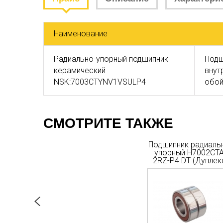
Наименование
Радиально-упорный подшипник
Подш
керамический
внут
NSK:7003CTYNV1VSULP4
обой
СМОТРИТЕ ТАКЖЕ
радиально-
Подшипник радиально-
Подшипник радиаль
7004C-2RZ-
упорный H7005CТA-2RZ
упорный H7002CTA
Дуплекс)
P4 DT (Дуплекс)
2RZ-P4 DT (Дуплек