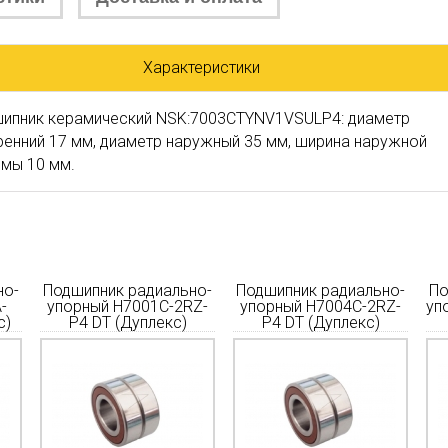
Характеристики
ипник керамический NSK:7003CTYNV1VSULP4: диаметр
ренний 17 мм, диаметр наружный 35 мм, ширина наружной
мы 10 мм.
но-
Подшипник радиально-
Подшипник радиально-
По
-
упорный H7001C-2RZ-
упорный H7004C-2RZ-
уп
с)
P4 DT (Дуплекс)
P4 DT (Дуплекс)