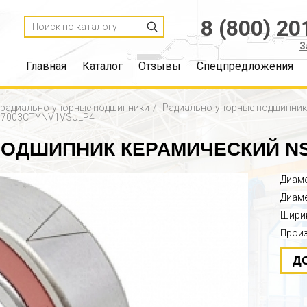
8 (800) 20
З
Главная
Каталог
Отзывы
Спецпредложения
, радиально-упорные подшипники
Радиально-упорные подшипни
K:7003CTYNV1VSULP4
ОДШИПНИК КЕРАМИЧЕСКИЙ NS
Диаме
Диаме
Ширин
Прои
Д