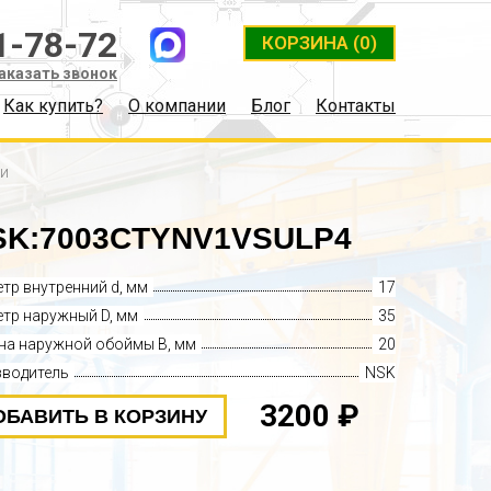
1-78-72
КОРЗИНА
(0)
аказать звонок
Как купить?
О компании
Блог
Контакты
ки
K:7003CTYNV1VSULP4
тр внутренний d, мм
17
тр наружный D, мм
35
а наружной обоймы B, мм
20
зводитель
NSK
3200 ₽
ОБАВИТЬ В КОРЗИНУ