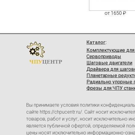
750 ₽
от 2900 ₽
от 1650 ₽
Каталог
:
Комплектующие для
Сервоприводы
ЧПУ
ЦЕНТР
Шаговые двигатели
Драйвера для шагов
Планетарные редук
Радиально упорные
Фрезы для ЧПУ стан
Вы принимаете условия политики конфиденциаль
сайте https://chpucentr.ru/. Сайт носит исключ
товаров, работ и услуг, носит исключительно и
является публичной офертой, определяемой пол
цены носят исключительно информационно-ознак