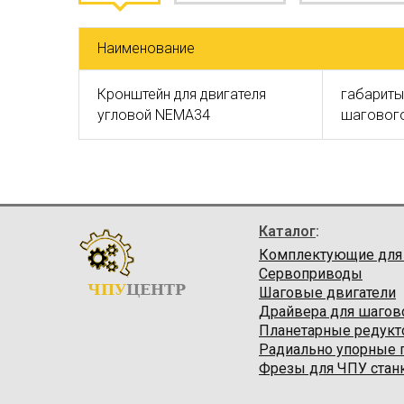
Наименование
Кронштейн для двигателя
габариты
угловой NEMA34
шагового
Каталог
:
Комплектующие для
Сервоприводы
ЧПУ
ЦЕНТР
Шаговые двигатели
Драйвера для шагов
Планетарные редук
Радиально упорные
Фрезы для ЧПУ стан