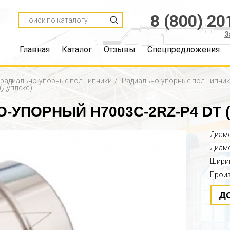
8 (800) 20
З
Главная
Каталог
Отзывы
Спецпредложения
, радиально-упорные подшипники
Радиально-упорные подшипни
(Дуплекс)
УПОРНЫЙ H7003C-2RZ-P4 DT 
Диаме
Диаме
Ширин
Прои
Д