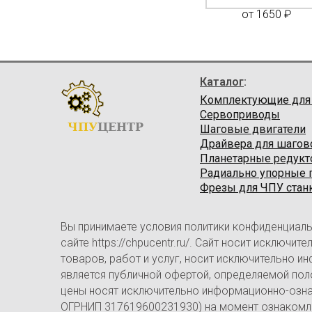
750 ₽
от 2900 ₽
от 1650 ₽
Каталог
:
Комплектующие для
Сервоприводы
ЧПУ
ЦЕНТР
Шаговые двигатели
Драйвера для шагов
Планетарные редук
Радиально упорные
Фрезы для ЧПУ стан
Вы принимаете условия политики конфиденциаль
сайте https://chpucentr.ru/. Сайт носит исключ
товаров, работ и услуг, носит исключительно и
является публичной офертой, определяемой пол
цены носят исключительно информационно-ознак
ОГРНИП 317619600231930) на момент ознакомлен