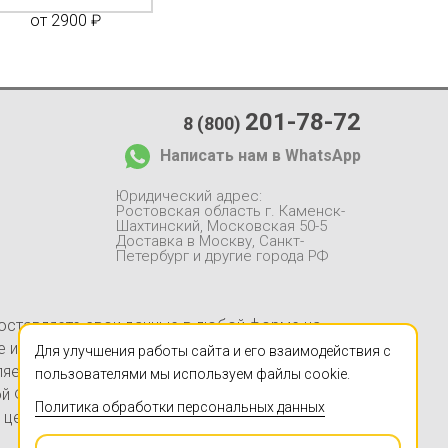
от 2900 ₽
от 1650 ₽
от 1
201-78-72
8 (800)
Написать нам в WhatsApp
Юридический адрес:
Ростовская область г. Каменск-
Шахтинский, Московская 50-5
Доставка в Москву, Санкт-
Петербург и другие города РФ
 оставляете свои данные в любой форме на
йте информация, в частности, касающаяся
Для улучшения работы сайта и его взаимодействия с
ляется заверением об обстоятельствах и не
пользователями мы используем файлы cookie.
ой Федерации. Указанные на настоящем Сайте
Политика обработки персональных данных
 цен в Компании «ЧПУЦЕНТР» (ИП Ершов А.В.,