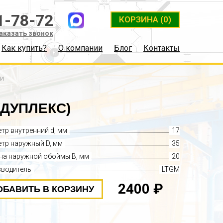
1-78-72
КОРЗИНА
(0)
аказать звонок
Как купить?
О компании
Блог
Контакты
ки
(ДУПЛЕКС)
тр внутренний d, мм
17
тр наружный D, мм
35
а наружной обоймы B, мм
20
зводитель
LTGM
2400 ₽
ОБАВИТЬ В КОРЗИНУ