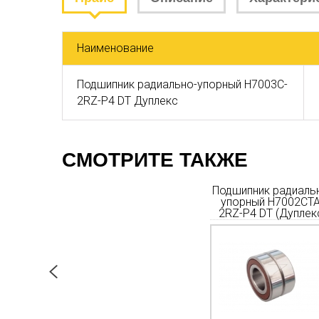
Наименование
Подшипник радиально-упорный H7003C-
2RZ-P4 DT Дуплекс
СМОТРИТЕ ТАКЖЕ
радиально-
Подшипник радиально-
Подшипник радиаль
7004C-2RZ-
упорный H7005CТA-2RZ
упорный H7002CTA
Дуплекс)
P4 DT (Дуплекс)
2RZ-P4 DT (Дуплек