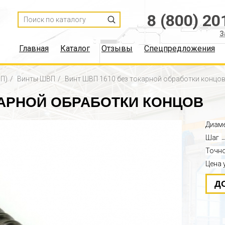
8 (800) 20
З
Главная
Каталог
Отзывы
Спецпредложения
П)
Винты ШВП
Винт ШВП 1610 без токарной обработки концо
КАРНОЙ ОБРАБОТКИ КОНЦОВ
Диам
Шаг
Точн
Цена 
Д