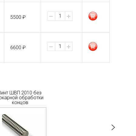
5500 ₽
6600 ₽
Винт ШВП 2010 без
Винт ШВП 1605 без
Винт ШВП
окарной обработки
токарной обработки
токарной
концов
концов
ко