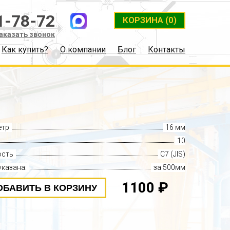
1-78-72
КОРЗИНА
(0)
аказать звонок
Как купить?
О компании
Блог
Контакты
в
етр
16 мм
10
ость
C7 (JIS)
указана:
за 500мм
1100 ₽
ОБАВИТЬ В КОРЗИНУ