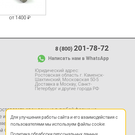
от 1400 ₽
от 1050 ₽
от 1
201-78-72
8 (800)
Написать нам в WhatsApp
Юридический адрес:
Ростовская область г. Каменск-
Шахтинский, Московская 50-5
Доставка в Москву, Санкт-
Петербург и другие города РФ
 оставляете свои данные в любой форме на
йте информация, в частности, касающаяся
Для улучшения работы сайта и его взаимодействия с
ляется заверением об обстоятельствах и не
пользователями мы используем файлы cookie.
ой Федерации. Указанные на настоящем Сайте
Политика обработки персональных данных