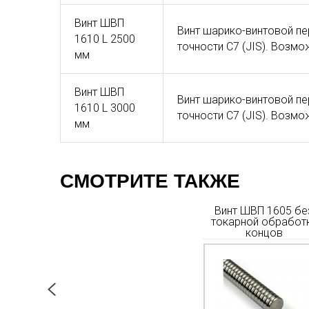
Винт ШВП
Винт шарико-винтовой пе
1610 L 2500
точности C7 (JIS). Возм
мм
Винт ШВП
Винт шарико-винтовой пе
1610 L 3000
точности C7 (JIS). Возм
мм
СМОТРИТЕ ТАКЖЕ
 2510 без
Винт ШВП 2010 без
Винт ШВП 1605 бе
обработки
токарной обработки
токарной обработ
цов
концов
концов